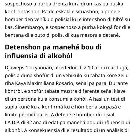
sospechoso a purba drenta kurá di un kas pa buska
konfrontashon. Pa de-eskalá e situashon, a pone e
hòmber den vehíkulo polisial ku e intenshon di hib'é su
kas. Sinembargo, e sospechoso a purba kologá for di e
bentana di e outo di polis, di kua mesora a detené.
Detenshon pa manehá bou di
influensia di alkohòl
Djaweps 1 di yanüari, alrededor di 2.10 or di mardugá,
polis a duna shofùr di un vehíkulo ku tabata kore zeilu
riba Kaya Maximiliana Rosario, señal pa para. Durante
kòntròl, e shofùr tabata mustra diferente señal klave
di un persona ku a konsumí alkohòl. A hasi un tèst di
supla kuné ku a konfirmá ku e hòmber a surpasá e
límite pèrmití pa lei. A detené e hòmber di inisial
I.A.D.P. di 32 aña di edat pa manehá bou di influensia di
alkohòl. A konsekuensia di e resultado di un análisis di