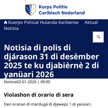
bai homepage di Kuerpo Polisial Hulanda Kari
Kuerpo Polisial Hulanda Karibense
Aktual
Notisia
Ye
Notisia di polis di
djárason 31 di desèmber
2025 te ku djabièrnè 2 di
yanüari 2026
Notisia
02-01-2026 | 00:00
Violashon di orario di sera
Den oranan di mardugá di djaweps 1 di yanüari,