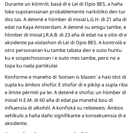
Durante un kòntròl, basá di e Lei di Opio BES, a haña
loke supstansianan probablemente narkótiko den tur
dos tas. A detené e hòmber di inisial L.G.H. di 21 aña di
edat na Kaya Amsterdam. A detené su amigu tambe, e
hòmber di inisial J.R.A.B. di 23 aña di edat na e sitio di e
aksidente pa violashon di Lei di Opio BES. A kontrolá e
otro personanan ku tambe tabata den e outo huntu
ku e sospechosonan i e outo mes tambe, pero no a
topa ku nada partikular.
Konforme e maneho di 'botsen is blazen' a hasi tèst di
supla ku ámbos shofùr. E shofùr di e pikòp a supla riba
e límite pèrmití pa lei. A detené e shofùr, un hòmber di
inisial H.E.M. di 60 aña di edat pa manehá bou di
influensia di alkohòl. A konfiská su reibeweis. Ámbos
vehíkulo a haña da؜ño signifikante a konsekuensia di e
aksidente.