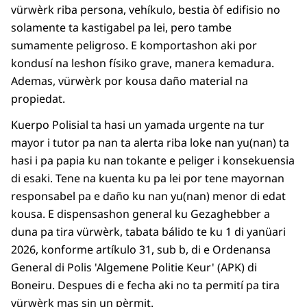
vürwèrk riba persona, vehíkulo, bestia òf edifisio no
solamente ta kastigabel pa lei, pero tambe
sumamente peligroso. E komportashon aki por
kondusí na leshon físiko grave, manera kemadura.
Ademas, vürwèrk por kousa daño material na
propiedat.
Kuerpo Polisial ta hasi un yamada urgente na tur
mayor i tutor pa nan ta alerta riba loke nan yu(nan) ta
hasi i pa papia ku nan tokante e peliger i konsekuensia
di esaki. Tene na kuenta ku pa lei por tene mayornan
responsabel pa e daño ku nan yu(nan) menor di edat
kousa. E dispensashon general ku Gezaghebber a
duna pa tira vürwèrk, tabata bálido te ku 1 di yanüari
2026, konforme artíkulo 31, sub b, di e Ordenansa
General di Polis 'Algemene Politie Keur' (APK) di
Boneiru. Despues di e fecha aki no ta permití pa tira
vürwèrk mas sin un pèrmit.