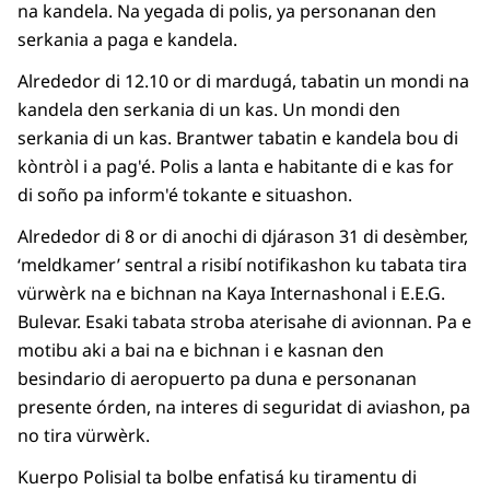
na kandela. Na yegada di polis, ya personanan den
serkania a paga e kandela.
Alrededor di 12.10 or di mardugá, tabatin un mondi na
kandela den serkania di un kas. Un mondi den
serkania di un kas. Brantwer tabatin e kandela bou di
kòntròl i a pag'é. Polis a lanta e habitante di e kas for
di soño pa inform'é tokante e situashon.
Alrededor di 8 or di anochi di djárason 31 di desèmber,
‘meldkamer’ sentral a risibí notifikashon ku tabata tira
vürwèrk na e bichnan na Kaya Internashonal i E.E.G.
Bulevar. Esaki tabata stroba aterisahe di avionnan. Pa e
motibu aki a bai na e bichnan i e kasnan den
besindario di aeropuerto pa duna e personanan
presente órden, na interes di seguridat di aviashon, pa
no tira vürwèrk.
Kuerpo Polisial ta bolbe enfatisá ku tiramentu di