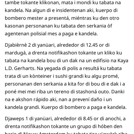
tambe tokante klikonan, mata i mondi ku tabata na
kandela. Na algun di e insidentenan aki, kuerpo di
bombero mester a presentá, miéntras ku den otro
kasonan personanan ku tabata den serkania òf
agentenan polisial mes a paga e kandela.
Djabièrnè 2 di yanüari, alrededor di 12.45 or di
mardugá, a drenta notifikashon tokante un kliko ku
tabata na kandela bou di un dak na un edifisio na Kaya
L.D. Gerharts. Na yegada di polis a resultá ku tabata
trata di un kònteiner i sushi grandi ku algu promé,
personanan den serkania a kita for di bou di e dak i a
poné mei mei riba un tereno di stashoná outo. Danki
na e akshon rápido aki, nan a prevení daño i un
kandela grandi. Kuerpo di bombero a paga e kandela.
Djaweps 1 di yanüari, alrededor di 8.45 or di anochi, a
drenta notifikashon tokante un grupo di hóben den