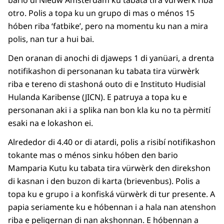
bario di Nieuw Amsterdam ku tabata tira vürwèrk riba
otro. Polis a topa ku un grupo di mas o ménos 15
hóben riba ‘fatbike’, pero na momentu ku nan a mira
polis, nan tur a hui bai.
Den oranan di anochi di djaweps 1 di yanüari, a drenta
notifikashon di personanan ku tabata tira vürwèrk
riba e tereno di stashoná outo di e Instituto Hudisial
Hulanda Karibense (JICN). E patruya a topa ku e
personanan aki i a splika nan bon kla ku no ta pèrmití
esaki na e lokashon ei.
Alrededor di 4.40 or di atardi, polis a risibí notifikashon
tokante mas o ménos sinku hóben den bario
Mamparia Kutu ku tabata tira vürwèrk den direkshon
di kasnan i den buzon di karta (brievenbus). Polis a
topa ku e grupo i a konfiská vürwèrk di tur presente. A
papia seriamente ku e hóbennan i a hala nan atenshon
riba e peligernan di nan akshonnan. E hóbennan a