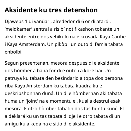
Aksidente ku tres detenshon
Djaweps 1 di yanüari, alrededor di 6 or di atardi,
‘meldkamer’ sentral a risibí notifikashon tokante un
aksidente entre dos vehíkulo na e krusada Kaya Caribe
i Kaya Amsterdam. Un pikòp i un outo di famia tabata
enbolbí.
Segun presentenan, mesora despues di e aksidente
dos hòmber a baha for di e outo i a kore bai. Un
patruya ku tabata den besindario a topa dos persona
riba Kaya Amsterdam ku tabata kuadra ku e
deskripshonnan duná. Un di e hòmbernan aki tabata
huma un 'joint' na e momentu ei, kual a destruí esaki
mesora. E otro hòmber tabatin dos tas huntu kuné. El
a deklará ku un tas tabata di dje i e otro tabata di un
amigu ku a keda na e sitio di e aksidente.