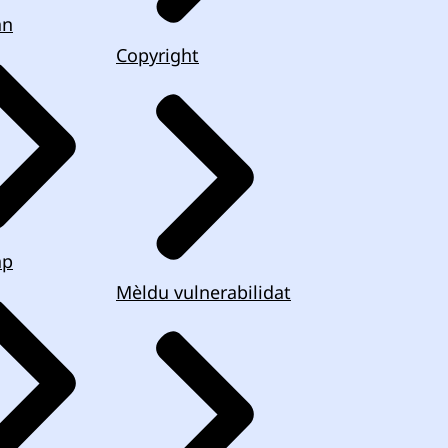
an
Copyright
ap
Mèldu vulnerabilidat