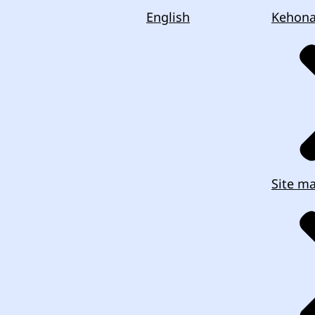
English
Kehon
Site m