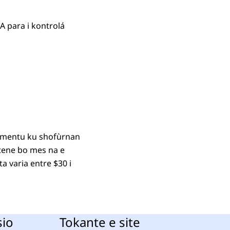
 A para i kontrolá
momentu ku shofùrnan
 tene bo mes na e
 varia entre $30 i
sio
Tokante e site