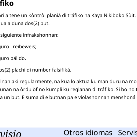
áfiko
ri a tene un kòntròl planiá di tráfiko na Kaya Nikiboko Sùit.
 kua a duna dos(2) but.
 siguiente infrakshonnan:
uro i reibeweis;
uro bálido.
s(2) plachi di number falsifiká.
ròlnan aki regularmente, na kua lo aktua ku man duru na 
nan na òrdu òf no kumpli ku reglanan di tráfiko. Si bo no
a un but. E suma di e butnan pa e violashonnan menshoná ta
visio
Otros idiomas
Servi