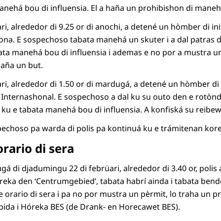
anehá bou di influensia. El a haña un prohibishon di maneh
i, alrededor di 9.25 or di anochi, a detené un hòmber di inisi
ona. E sospechoso tabata manehá un skuter i a dal patras di
ta manehá bou di influensia i ademas e no por a mustra un
 haña un but.
ri, alrededor di 1.50 or di mardugá, a detené un hòmber di in
a Internashonal. E sospechoso a dal ku su outo den e rotòn
 ku e tabata manehá bou di influensia. A konfiská su reibew
pechoso pa warda di polis pa kontinuá ku e trámitenan kor
orario di sera
 di djadumingu 22 di febrüari, alrededor di 3.40 or, polis
reka den ‘Centrumgebied’, tabata habrí ainda i tabata bend
e orario di sera i pa no por mustra un pèrmit, lo traha un p
ebida i Hóreka BES (de Drank- en Horecawet BES).