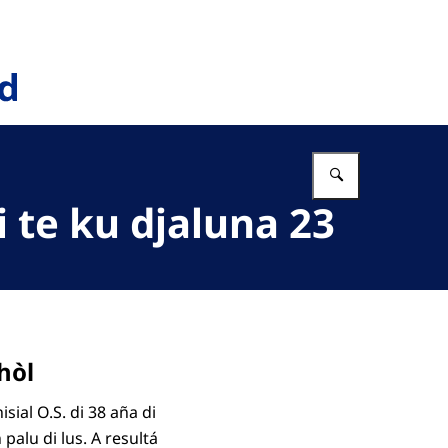
Yena loke b
i te ku djaluna 23
ohòl
sial O.S. di 38 aña di
alu di lus. A resultá