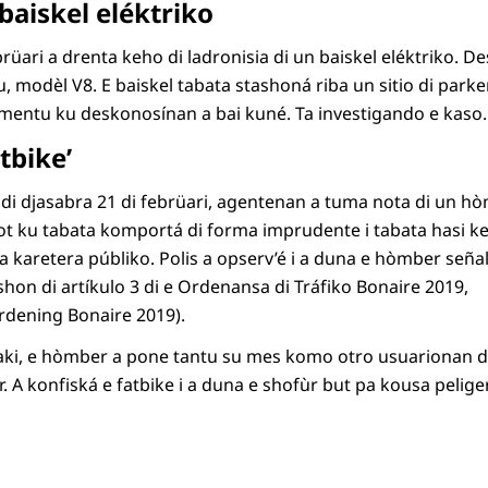
 baiskel eléktriko
üari a drenta keho di ladronisia di un baiskel eléktriko. D
tu, modèl V8. E baiskel tabata stashoná riba un sitio di park
mentu ku deskonosínan a bai kuné. Ta investigando e kaso.
atbike’
 di djasabra 21 di febrüari, agentenan a tuma nota di un h
 ku tabata komportá di forma imprudente i tabata hasi kens
a karetera públiko. Polis a opserv’é i a duna e hòmber seña
hon di artíkulo 3 di e Ordenansa di Tráfiko Bonaire 2019,
dening Bonaire 2019).
ki, e hòmber a pone tantu su mes komo otro usuarionan di
r. A konfiská e fatbike i a duna e shofùr but pa kousa pelige