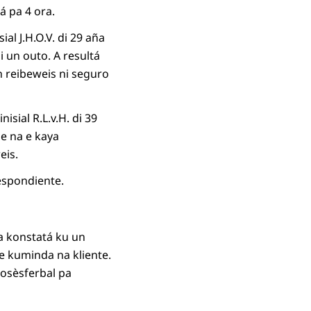
á pa 4 ora.
al J.H.O.V. di 29 aña
 un outo. A resultá
 reibeweis ni seguro
isial R.L.v.H. di 39
de na e kaya
eis.
espondiente.
 a konstatá ku un
e kuminda na kliente.
rosèsferbal pa