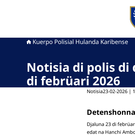
bai
Kuerpo Polisial Hulanda Karibense
Notisia di polis di
di febrüari 2026
Notisia
23-02-2026 | 
Detenshonnan
Djaluna 23 di febrüar
edat na Hanchi Amboin