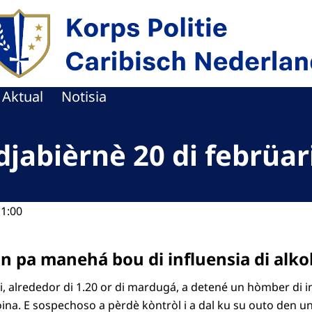
 homepage di Kuerpo Polisial Hulanda Karibense
Aktual
Notisia
 djabièrnè 20 di febrüar
11:00
 pa manehá bou di influensia di alk
i, alrededor di 1.20 or di mardugá, a detené un hòmber di ini
a. E sospechoso a pèrdè kòntròl i a dal ku su outo den un p