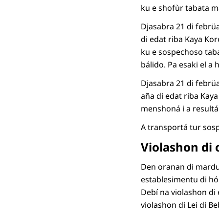
ku e shofùr tabata m
Djasabra 21 di febrüar
di edat riba Kaya Kor
ku e sospechoso taba
bálido. Pa esaki el a
Djasabra 21 di febrüa
aña di edat riba Kay
menshoná i a resultá
A transportá tur sos
Violashon di 
Den oranan di mardugá
establesimentu di hó
Debí na violashon di 
violashon di Lei di B