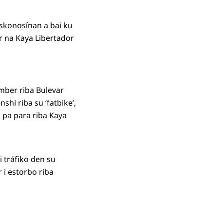
eskonosínan a bai ku
er na Kaya Libertador
òmber riba Bulevar
hi riba su ‘fatbike’,
l pa para riba Kaya
 tráfiko den su
r i estorbo riba