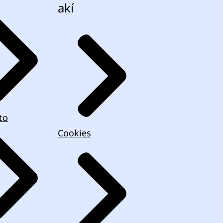
akí
to
Cookies