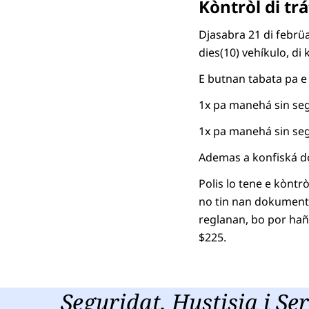
Kòntròl di tr
Djasabra 21 di febrüa
dies(10) vehíkulo, di
E butnan tabata pa e
1x pa manehá sin seg
1x pa manehá sin seg
Ademas a konfiská do
Polis lo tene e kònt
no tin nan dokumentu
reglanan, bo por hañ
$225.
Seguridat, Hustisia i Ser