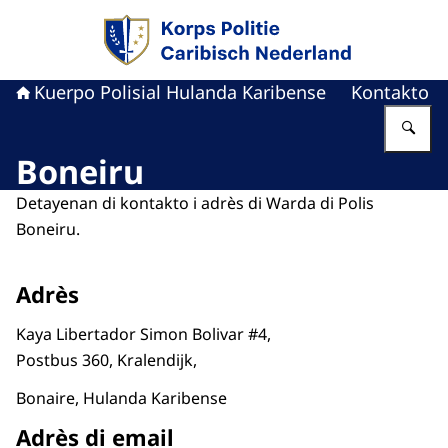
bai homepage di Kuerpo Polisial Hulanda Kari
Kuerpo Polisial Hulanda Karibense
Kontakto
Ye
Boneiru
Detayenan di kontakto i adrès di Warda di Polis
Boneiru.
Adrès
Kaya Libertador Simon Bolivar #4,
Postbus 360, Kralendijk,
Bonaire, Hulanda Karibense
Adrès di email