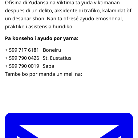
Ofisina di Yudansa na Viktima ta yuda viktimanan
despues di un delito, aksidente di trafiko, kalamidat òf
un desaparishon. Nan ta ofresé ayudo emoshonal,
praktiko i asistensia huridiko.
Pa konseho i ayudo por yama:
+ 599 717 6181 Boneiru
+ 599 790 0426 St. Eustatius
+ 599 790 0019 Saba
Tambe bo por manda un meil na: