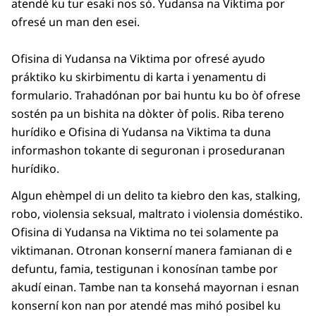
atendé ku tur esaki nos só. Yudansa na Viktima por
ofresé un man den esei.
Ofisina di Yudansa na Viktima por ofresé ayudo
práktiko ku skirbimentu di karta i yenamentu di
formulario. Trahadónan por bai huntu ku bo òf ofrese
sostén pa un bishita na dòkter òf polis. Riba tereno
hurídiko e Ofisina di Yudansa na Viktima ta duna
informashon tokante di seguronan i proseduranan
hurídiko.
Algun ehèmpel di un delito ta kiebro den kas, stalking,
robo, violensia seksual, maltrato i violensia doméstiko.
Ofisina di Yudansa na Viktima no tei solamente pa
viktimanan. Otronan konserní manera famianan di e
defuntu, famia, testigunan i konosínan tambe por
akudí einan. Tambe nan ta konsehá mayornan i esnan
konserní kon nan por atendé mas mihó posibel ku