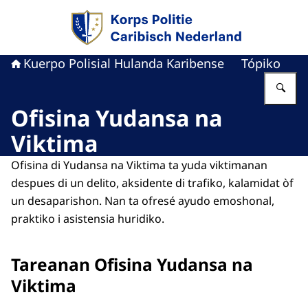
bai homepage di Kuerpo Polisial Hulanda Kari
Kuerpo Polisial Hulanda Karibense
Tópiko
Ye
Ofisina Yudansa na
Viktima
Ofisina di Yudansa na Viktima ta yuda viktimanan
despues di un delito, aksidente di trafiko, kalamidat òf
un desaparishon. Nan ta ofresé ayudo emoshonal,
praktiko i asistensia huridiko.
Tareanan Ofisina Yudansa na
Viktima